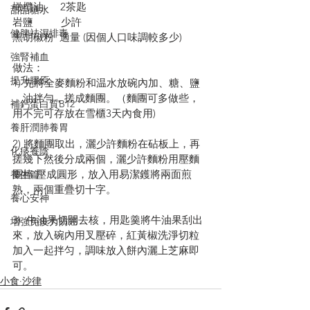
橄欖油      2茶匙
甜品糖水
岩鹽          少許
健脾祛濕排毒
黑胡椒粉  適量 (因個人口味調較多少)
強腎補血
做法：
提升膠原
1) 先將全麥麵粉和温水放碗內加、糖、鹽 
、油拌勻，搓成麵團。（麵團可多做些，
補鈣蛋白質B12
用不完可存放在雪櫃3天內食用)
養肝潤肺養胃
2) 將麵團取出，灑少許麵粉在砧板上，再
化痰養陰
搓幾下然後分成兩個，灑少許麵粉用壓麵
團棒 壓成圓形，放入用易潔鑊將兩面煎
養生篇
熟，兩個重疊切十字。
養心安神
3)  牛油果切開去核，用匙羹將牛油果刮出
增強免疫力防癌
來，放入碗內用叉壓碎，紅黃椒洗淨切粒
加入一起拌匀，調味放入餅內灑上芝麻即
可。
小食·沙律