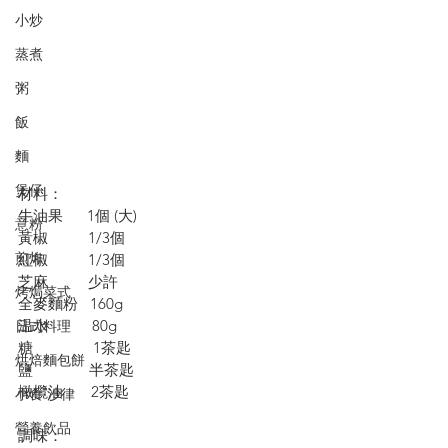
小炒
蒸煮
粥
飯
麵
煲仔
材料：
牛油果      1個 (大)
意粉
黃椒          1/3個
煎炸
紅椒          1/3個
芝麻          少許
烤焗菜式
全麥麵粉   160g
温水           80g 
日式料理
糖               1茶匙 
烘焙麵包餅
鹽              半茶匙 
橄欖油       2茶匙
小食·沙律
營養飲品
調味：