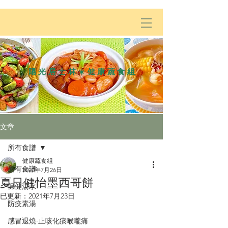
陽光居士林☀️健康蔬食組
文章
所有食譜
健康蔬食組
所有食譜
2020年7月26日
夏日健怡墨西哥餅
保健湯水
已更新：
2021年7月23日
防疫素湯
感冒退燒·止咳化痰喉嚨痛