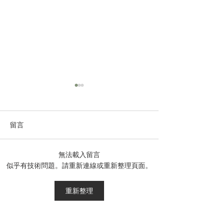
留言
無法載入留言
營養湯水～蘆筍青豆薯仔
湯水系列～虎掌
似乎有技術問題。請重新連線或重新整理頁面。
腰果蘑菇濃湯
果栗子合桃湯
重新整理