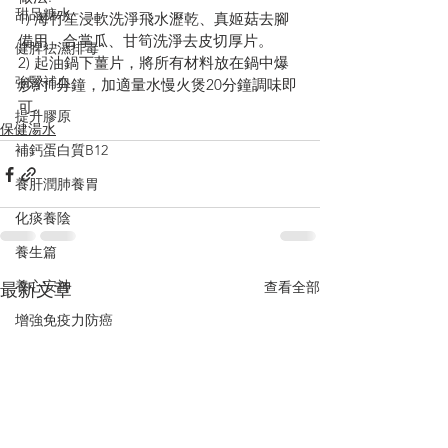
甜品糖水
1) 海竹笙浸軟洗淨飛水瀝乾、真姬菇去腳
備用，合掌瓜、甘筍洗淨去皮切厚片。
健脾祛濕排毒
2) 起油鍋下薑片，將所有材料放在鍋中爆
強腎補血
炒約1分鐘，加適量水慢火煲20分鐘調味即
可。
提升膠原
保健湯水
補鈣蛋白質B12
養肝潤肺養胃
化痰養陰
養生篇
養心安神
查看全部
最新文章
增強免疫力防癌