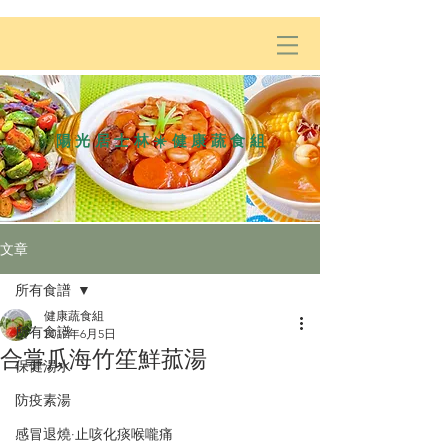
陽光居士林☀️健康蔬食組
文章
所有食譜
健康蔬食組
所有食譜
2019年6月5日
合掌瓜海竹笙鮮菰湯
保健湯水
防疫素湯
感冒退燒·止咳化痰喉嚨痛