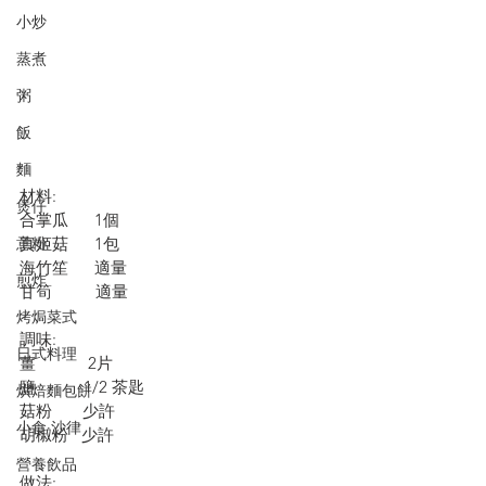
小炒
蒸煮
粥
飯
麵
材料:
煲仔
合掌瓜      1個
意粉
真姬菇      1包
海竹笙      適量
煎炸
甘筍          適量
烤焗菜式
調味:
日式料理
薑            2片
鹽           1/2 茶匙
烘焙麵包餅
菇粉       少許
小食·沙律
胡椒粉   少許
營養飲品
做法: