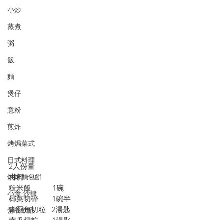
小炒
蒸煮
粥
飯
麵
煲仔
意粉
煎炸
烤焗菜式
日式料理
2人份量
材料：
烘焙麵包餅
糙米飯           1碗
小食·沙律
椰菜切碎       1碗半
青豆角切粒   2湯匙
營養飲品