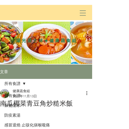
陽光居士林☀️健康蔬食組
文章
所有食譜
健康蔬食組
所有食譜
2021年11月13日
南瓜椰菜青豆角炒糙米飯
保健湯水
防疫素湯
感冒退燒·止咳化痰喉嚨痛