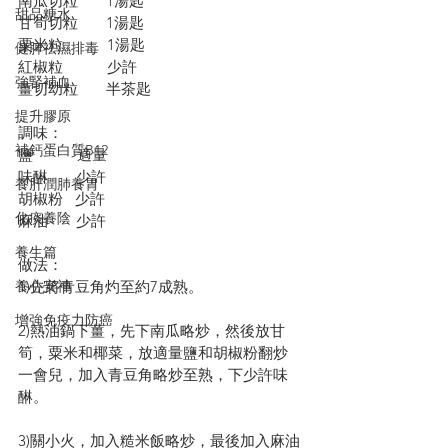
南瓜切粒       1湯匙
甜品糖水
甘筍切粒       1湯匙
粟米粒           1湯匙
健脾祛濕排毒
紅椒粒           少許
強腎補血
薑切幼粒       半茶匙
提升膠原
調味：
補鈣蛋白質B12
鹽           適量
味醂       少許
養肝潤肺養胃
胡椒粉   少許
化痰養陰
麻油       少許
養生篇
做法：
1)先將青豆角灼至約7成熟。
養心安神
增強免疫力防癌
2)熱油鍋下薑，先下南瓜略炒，然後放甘
筍，粟米和椰菜，放適量鹽和胡椒粉翻炒
一會兒，加入青豆角略炒至熟，下少許味
醂。
3)關小火，加入糙米飯略炒，最後加入麻油