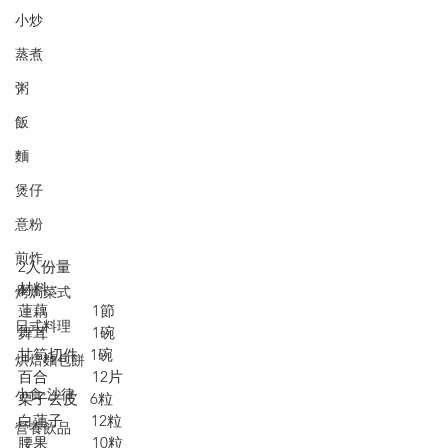
小炒
蒸煮
粥
飯
麵
煲仔
意粉
煎炸
2人份量
材料：
烤焗菜式
蓮藕           1節
日式料理
舞茸           1碗
甘筍切件   1碗
烘焙麵包餅
百合           12片
小食·沙律
栗子去皮   6粒
白蓮子       12粒
營養飲品
腰果           10粒