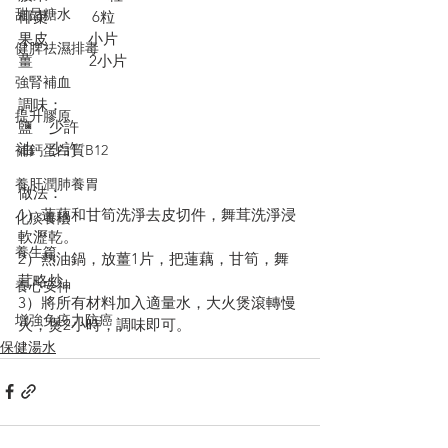
甜品糖水
椰棗           6粒
果皮          小片
健脾祛濕排毒
薑              2小片
強腎補血
調味：
提升膠原
鹽    少許
油    少許
補鈣蛋白質B12
養肝潤肺養胃
做法：
1）蓮藕和甘筍洗淨去皮切件，舞茸洗淨浸
化痰養陰
軟瀝乾。
養生篇
2）熱油鍋，放薑1片，把蓮藕，甘筍，舞
茸略炒。
養心安神
3）將所有材料加入適量水，大火煲滾轉慢
增強免疫力防癌
火，煲2小時，調味即可。
保健湯水