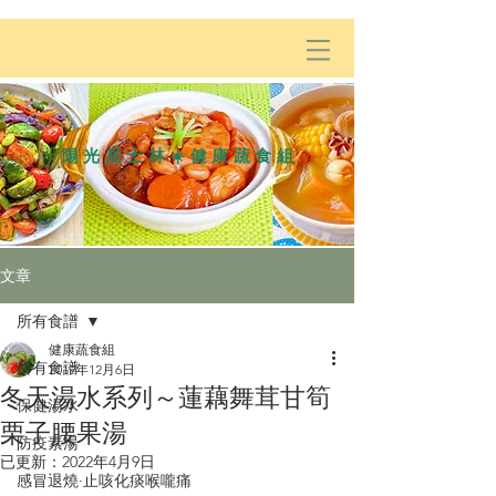
陽光居士林☀️健康蔬食組
文章
所有食譜
健康蔬食組
所有食譜
2019年12月6日
冬天湯水系列～蓮藕舞茸甘筍
保健湯水
栗子腰果湯
防疫素湯
已更新：
2022年4月9日
感冒退燒·止咳化痰喉嚨痛