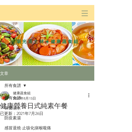
陽光居士林☀️健康蔬食組
文章
所有食譜
健康蔬食組
所有食譜
2020年8月15日
健康營養日式純素午餐
保健湯水
已更新：
2021年7月26日
防疫素湯
感冒退燒·止咳化痰喉嚨痛