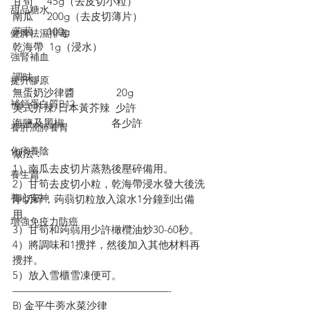
甘筍     45g（去皮切小粒）
甜品糖水
南瓜     200g（去皮切薄片）
蒟蒻     100g
健脾祛濕排毒
乾海帶  1g（浸水）
強腎補血
調味：
提升膠原
無蛋奶沙律醬               20g
補鈣蛋白質B12
英式芥辣/日本黃芥辣  少許
海鹽及黑椒                 各少許
養肝潤肺養胃
化痰養陰
做法：
1）南瓜去皮切片蒸熟後壓碎備用。
養生篇
2）甘筍去皮切小粒，乾海帶浸水發大後洗
養心安神
淨切碎，蒟蒻切粒放入滾水1分鐘到出備
用。
增強免疫力防癌
3）甘筍和蒟蒻用少許橄欖油炒30-60秒。
4）將調味和1攪拌，然後加入其他材料再
攪拌。
5）放入雪櫃雪凍便可。
———————————————-
B) 金平牛蒡水菜沙律