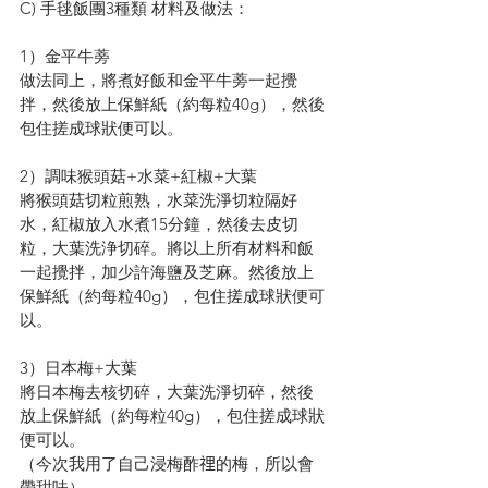
C) 手毬飯團3種類 材料及做法：
1）金平牛蒡
做法同上，將煮好飯和金平牛蒡一起攪
拌，然後放上保鮮紙（約每粒40g），然後
包住搓成球狀便可以。
2）調味猴頭菇+水菜+紅椒+大葉
將猴頭菇切粒煎熟，水菜洗淨切粒隔好
水，紅椒放入水煮15分鐘，然後去皮切
粒，大葉洗浄切碎。將以上所有材料和飯
一起攪拌，加少許海鹽及芝麻。然後放上
保鮮紙（約每粒40g），包住搓成球狀便可
以。
3）日本梅+大葉
將日本梅去核切碎，大葉洗淨切碎，然後
放上保鮮紙（約每粒40g），包住搓成球狀
便可以。 
（今次我用了自己浸梅酢𥚃的梅，所以會
帶甜味）