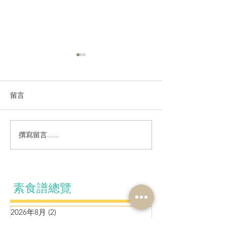
留言
香炒青醬素粒飯
羊肚菌鮮蔬黑松露醬炒飯
撰寫留言......
素食譜總覽
2026年8月
(2)
2 篇文章
2026年5月
(2)
2 篇文章