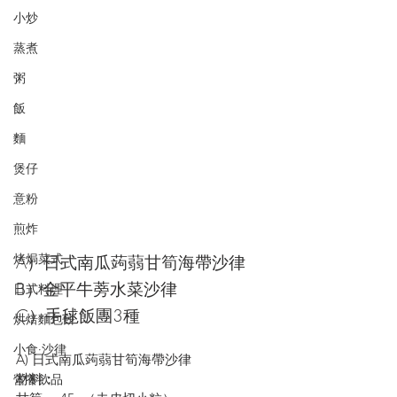
小炒
蒸煮
粥
飯
麵
煲仔
意粉
煎炸
A）日式南瓜蒟蒻甘筍海帶沙律
烤焗菜式
B）金平牛蒡水菜沙律
日式料理
C）手毬飯團3種
烘焙麵包餅
小食·沙律
A) 日式南瓜蒟蒻甘筍海帶沙律
材料：
營養飲品