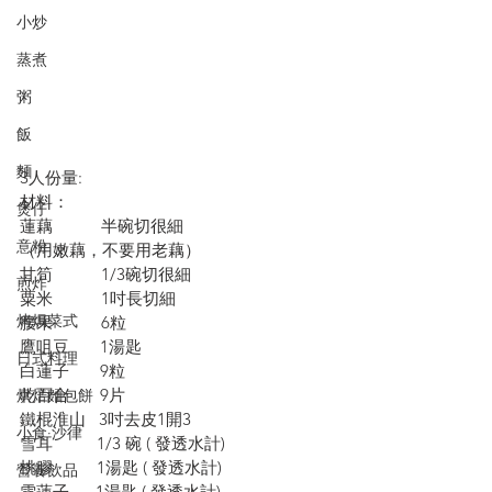
小炒
蒸煮
粥
飯
麵
3人份量:
材料：
煲仔
蓮藕           半碗切很細
意粉
（用嫩藕，不要用老藕）
甘筍           1/3碗切很細
煎炸
粟米           1吋長切細
烤焗菜式
腰果           6粒
鷹咀豆       1湯匙
日式料理
白蓮子       9粒
乾百合       9片
烘焙麵包餅
鐵棍淮山   3吋去皮1開3
小食·沙律
雪耳          1/3 碗 ( 發透水計)
桃膠          1湯匙 ( 發透水計)
營養飲品
雪蓮子      1湯匙 ( 發透水計)