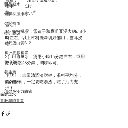
甜品糖水
椰棗          5粒
薑              1小片
健脾祛濕排毒
強腎補血
做法：
1）先把桃膠，雪蓮子和鷹咀豆浸大約6-8小
提升膠原
時左右。以上材料洗淨切好備用，雪耳浸
補鈣蛋白質B12
軟。
養肝潤肺養胃
2）用適量水，煲兩小時15分鐘左右，或用
化痰養陰
壓力煲煲45分鐘，調味即可。
養生篇
小貼士：非常清潤清甜￼，湯料平均分，
要好營養，一定要吃湯渣，吃了活力充
養心安神
沛！
增強免疫力防癌
保健湯水
養肝潤肺養胃