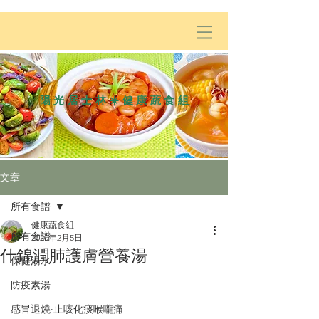
陽光居士林☀️健康蔬食組
文章
所有食譜
健康蔬食組
所有食譜
2020年2月5日
什錦潤肺護膚營養湯
保健湯水
防疫素湯
感冒退燒·止咳化痰喉嚨痛